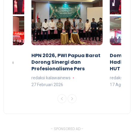
acan
HPN 2026, PWI Papua Barat
Domingg
kuran
Dorong Sinergi dan
Hadiri M
arat
Profesionalisme Pers
HUT RI 7
redaksi kalawainews
redaksi kal
27 Februari 2026
17 Agustus 
- SPONSORED AD -