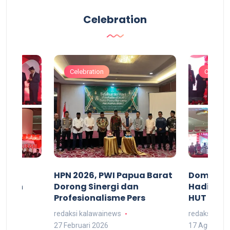
Celebration
Celebration
Celebrat
acan
HPN 2026, PWI Papua Barat
Domingg
kuran
Dorong Sinergi dan
Hadiri M
arat
Profesionalisme Pers
HUT RI 7
redaksi kalawainews
redaksi kal
27 Februari 2026
17 Agustus 