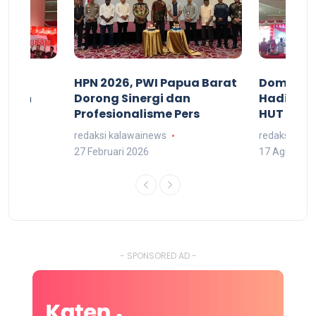
acan
HPN 2026, PWI Papua Barat
Domingg
kuran
Dorong Sinergi dan
Hadiri M
arat
Profesionalisme Pers
HUT RI 7
redaksi kalawainews
redaksi kal
27 Februari 2026
17 Agustus 
- SPONSORED AD -