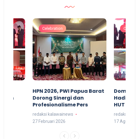
Celebration
Celebrat
acan
HPN 2026, PWI Papua Barat
Domingg
kuran
Dorong Sinergi dan
Hadiri M
arat
Profesionalisme Pers
HUT RI 7
redaksi kalawainews
redaksi kal
27 Februari 2026
17 Agustus 