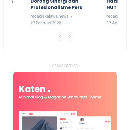
kuran
Dorong Sinergi dan
Hadiri M
arat
Profesionalisme Pers
HUT RI 7
redaksi kalawainews
redaksi kal
27 Februari 2026
17 Agustus 
- SPONSORED AD -