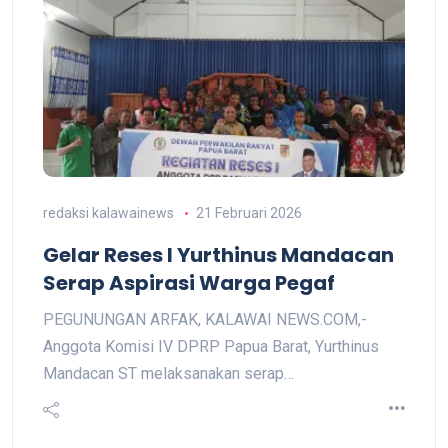
redaksi kalawainews
21 Februari 2026
Gelar Reses I Yurthinus Mandacan
Serap Aspirasi Warga Pegaf
PEGUNUNGAN ARFAK, KALAWAI NEWS.COM,-
Anggota Komisi IV DPRP Papua Barat, Yurthinus
Mandacan ST melaksanakan serap…