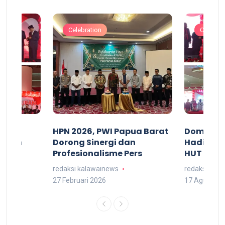
Celebration
Celebrat
acan
HPN 2026, PWI Papua Barat
Domingg
kuran
Dorong Sinergi dan
Hadiri M
arat
Profesionalisme Pers
HUT RI 7
redaksi kalawainews
redaksi kal
27 Februari 2026
17 Agustus 