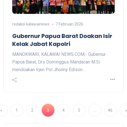
redaksi kalawainews
7 Februari 2026
Gubernur Papua Barat Doakan Isir
Kelak Jabat Kapolri
MANOKWARI, KALAWAI NEWS.COM,- Gubernur
Papua Barat, Drs Dominggus Mandacan M.Si
mendoakan Irjen Pol Jhonny Edison…
«
1
2
3
4
5
…
46
»