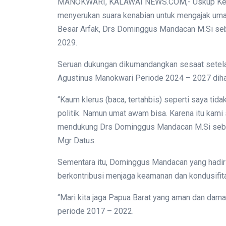
MANOKWARI, KALAWAI NEWS.COM,- Uskup Keusk
menyerukan suara kenabian untuk mengajak umat
Besar Arfak, Drs Dominggus Mandacan M.Si seb
2029.
Seruan dukungan dikumandangkan sesaat setela
Agustinus Manokwari Periode 2024 – 2027 dihad
“Kaum klerus (baca, tertahbis) seperti saya tida
politik. Namun umat awam bisa. Karena itu kam
mendukung Drs Dominggus Mandacan M.Si sebag
Mgr Datus.
Sementara itu, Dominggus Mandacan yang hadir 
berkontribusi menjaga keamanan dan kondusifit
“Mari kita jaga Papua Barat yang aman dan da
periode 2017 – 2022.