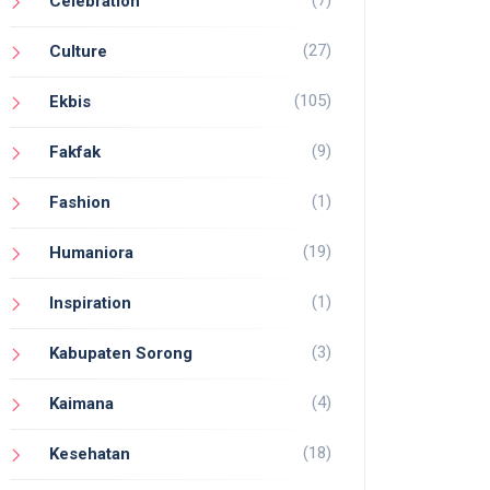
(7)
Celebration
(27)
Culture
(105)
Ekbis
(9)
Fakfak
(1)
Fashion
(19)
Humaniora
(1)
Inspiration
(3)
Kabupaten Sorong
(4)
Kaimana
(18)
Kesehatan