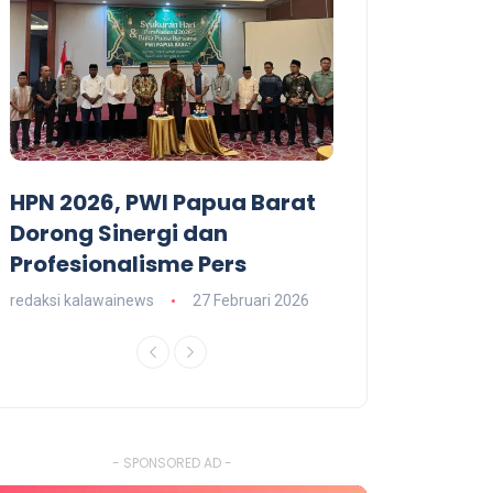
HPN 2026, PWI Papua Barat
Dominggus M
T
Dorong Sinergi dan
Hadiri Malam
Profesionalisme Pers
RI 79 Papua B
redaksi kalawainews
27 Februari 2026
redaksi kalawainews
- SPONSORED AD -