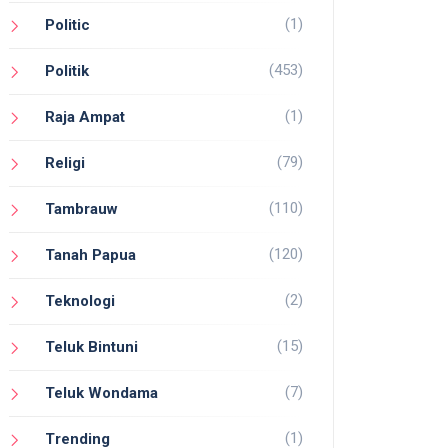
(1)
Politic
(453)
Politik
(1)
Raja Ampat
(79)
Religi
(110)
Tambrauw
(120)
Tanah Papua
(2)
Teknologi
(15)
Teluk Bintuni
(7)
Teluk Wondama
(1)
Trending