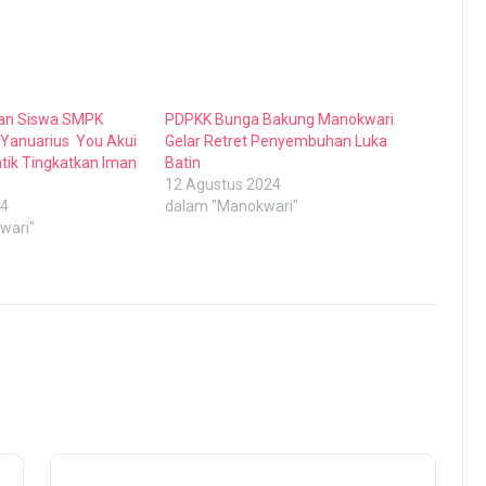
ian Siswa SMPK
PDPKK Bunga Bakung Manokwari
r Yanuarius You Akui
Gelar Retret Penyembuhan Luka
tik Tingkatkan Iman
Batin
12 Agustus 2024
24
dalam "Manokwari"
wari"