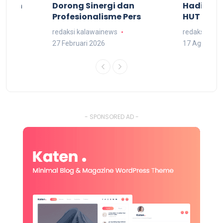
kuran
Dorong Sinergi dan
Hadiri M
arat
Profesionalisme Pers
HUT RI 7
redaksi kalawainews
redaksi kal
27 Februari 2026
17 Agustus 
- SPONSORED AD -