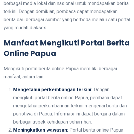
berbagai media lokal dan nasional untuk mendapatkan berita
terkini. Dengan demikian, pembaca dapat mendapatkan
berita dari berbagai sumber yang berbeda melalui satu portal
yang mudah diakses.
Manfaat Mengikuti Portal Berita
Online Papua
Mengikuti portal berita online Papua memiliki berbagai
manfaat, antara lain:
Mengetahui perkembangan terkini:
Dengan
mengikuti portal berita online Papua, pembaca dapat
mengetahui perkembangan terkini mengenai berita dan
peristiwa di Papua. Informasi ini dapat berguna dalam
berbagai aspek kehidupan sehari-hari.
Meningkatkan wawasan:
Portal berita online Papua