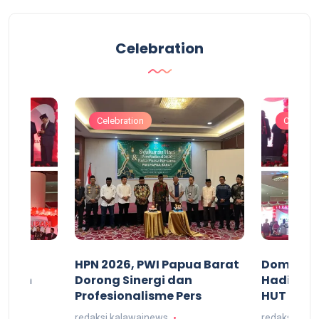
Celebration
Celebration
Celebrat
acan
HPN 2026, PWI Papua Barat
Domingg
kuran
Dorong Sinergi dan
Hadiri M
arat
Profesionalisme Pers
HUT RI 7
redaksi kalawainews
redaksi kal