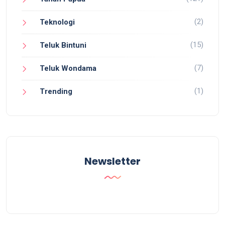
(2)
Teknologi
(15)
Teluk Bintuni
(7)
Teluk Wondama
(1)
Trending
Newsletter