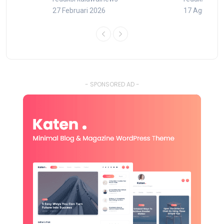
27 Februari 2026
17 Agustus 
- SPONSORED AD -