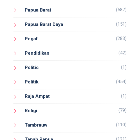
(587)
Papua Barat
(151)
Papua Barat Daya
(283)
Pegaf
(42)
Pendidikan
(1)
Politic
(454)
Politik
(1)
Raja Ampat
(79)
Religi
(110)
Tambrauw
(121)
Tanah Papua