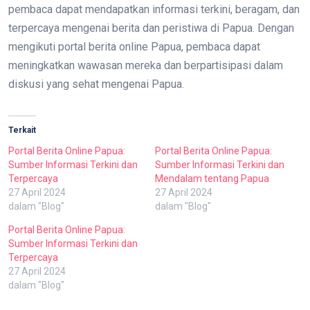
pembaca dapat mendapatkan informasi terkini, beragam, dan
terpercaya mengenai berita dan peristiwa di Papua. Dengan
mengikuti portal berita online Papua, pembaca dapat
meningkatkan wawasan mereka dan berpartisipasi dalam
diskusi yang sehat mengenai Papua.
Terkait
Portal Berita Online Papua:
Portal Berita Online Papua:
Sumber Informasi Terkini dan
Sumber Informasi Terkini dan
Terpercaya
Mendalam tentang Papua
27 April 2024
27 April 2024
dalam "Blog"
dalam "Blog"
Portal Berita Online Papua:
Sumber Informasi Terkini dan
Terpercaya
27 April 2024
dalam "Blog"