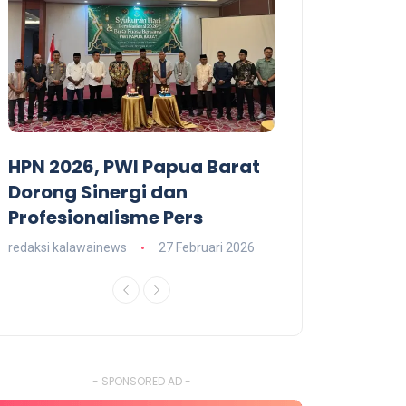
HPN 2026, PWI Papua Barat
Dominggus M
T
Dorong Sinergi dan
Hadiri Malam
Profesionalisme Pers
RI 79 Papua B
redaksi kalawainews
27 Februari 2026
redaksi kalawainews
- SPONSORED AD -