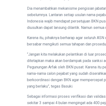
Dia menambahkan mekanisme pengisian jabatan 
sebelumnya. Lantaran setiap usulan nama pejaba
Indonesia wajib mendapat persetujuan BKN pusa
diusulkan dapat lansung dilantik. Namun semua u
Karena itu, pihaknya berharap agar seluruh ASN
bersabar mengikuti semua tahapan dan prosedur 
“Jangan kita melakukan pelantikan di luar prose
ditetapkan maka akan berdampak pada sanksi ad
Pegunungan Arfak oleh BKN pusat. Karena itu p
nama-nama calon pejabat yang sudah diserahka
berkoordinasi dengan BKN agar mempercepat pr
yang berlaku”, tegas Basuki.
Sebagai informasi proses verifikasi dan valida
sekitar 3 sampai 4 bulan mengingat ada 400 peja