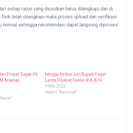
dari setiap calon yang diusulkan harus dilengkapi dan di
 fisik telah dilengkapi maka proses upload dan verifikasi
ktu normal sehingga rekomendasi dapat langsung diproses
Beri Empat Tugas Plt
Minggu Kedua Juni Bupati Pegaf
M Ananias
Lantik Pejabat Eselon III A-B/IV
9 Mei 2025
dalam "Nasional"
Barat"