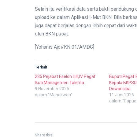
Selain itu verifikasi data serta bukti pendukung 
upload ke dalam Aplikasi I-Mut BKN. Bila berkas
juga dapat berjalan dengan lebih cepat dari wa
oleh BKN pusat.
[Yohanis Ajoi/KN 01/AMDG]
Terkait
235 Pejabat Eselon II,III,IV Pegaf
Bupati Pegaf 
Ikuti Managemen Talenta
Kepala BKPSD
9 November 2025
Dowansiba
dalam "Manokwari"
11 Juni 2026
dalam "Papua 
Share this: