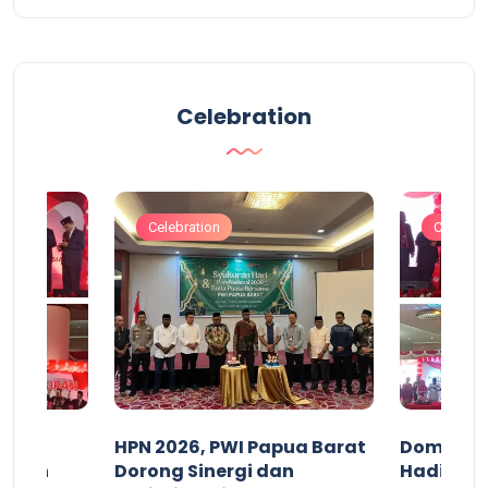
Celebration
Celebration
Celebrat
acan
HPN 2026, PWI Papua Barat
Domingg
kuran
Dorong Sinergi dan
Hadiri M