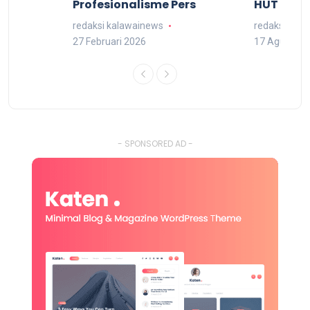
arat
Profesionalisme Pers
HUT RI 7
redaksi kalawainews
redaksi kal
27 Februari 2026
17 Agustus 
- SPONSORED AD -