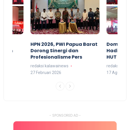
acan
HPN 2026, PWI Papua Barat
Domingg
kuran
Dorong Sinergi dan
Hadiri M
arat
Profesionalisme Pers
HUT RI 7
redaksi kalawainews
redaksi kal
27 Februari 2026
17 Agustus 
- SPONSORED AD -