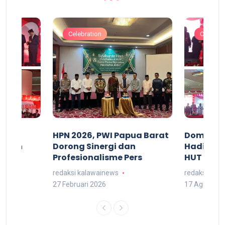
Celebration
Celebrat
acan
HPN 2026, PWI Papua Barat
Domingg
kuran
Dorong Sinergi dan
Hadiri M
arat
Profesionalisme Pers
HUT RI 7
redaksi kalawainews
redaksi kal
27 Februari 2026
17 Agustus 