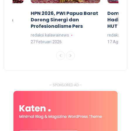
acan
HPN 2026, PWI Papua Barat
Domingg
kuran
Dorong Sinergi dan
Hadiri M
arat
Profesionalisme Pers
HUT RI 7
redaksi kalawainews
redaksi kal
27 Februari 2026
17 Agustus 
- SPONSORED AD -