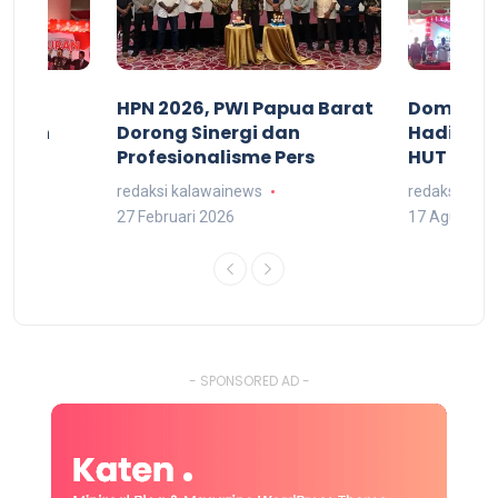
acan
HPN 2026, PWI Papua Barat
Domingg
kuran
Dorong Sinergi dan
Hadiri M
arat
Profesionalisme Pers
HUT RI 7
redaksi kalawainews
redaksi kal
27 Februari 2026
17 Agustus 
- SPONSORED AD -