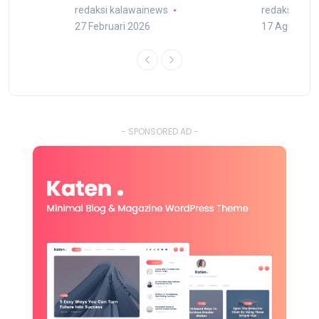
redaksi kalawainews
redaksi kal
27 Februari 2026
17 Agustus 
- SPONSORED AD -