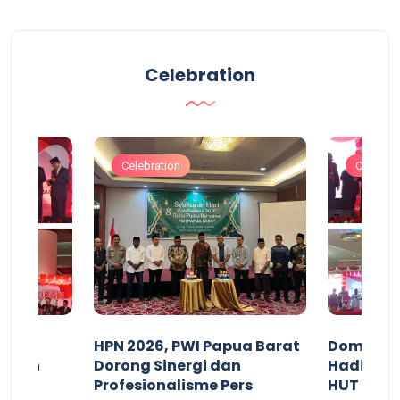
Celebration
Celebration
Celebrat
acan
HPN 2026, PWI Papua Barat
Domingg
kuran
Dorong Sinergi dan
Hadiri M
arat
Profesionalisme Pers
HUT RI 7