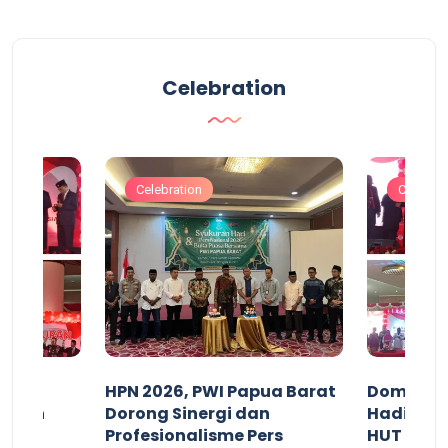
Celebration
Celebration
Celebrat
acan
HPN 2026, PWI Papua Barat
Domingg
kuran
Dorong Sinergi dan
Hadiri M
arat
Profesionalisme Pers
HUT RI 7