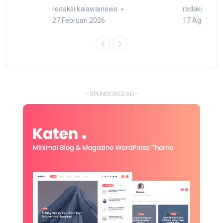
redaksi kalawainews
redaksi kal
27 Februari 2026
17 Agustus 
- SPONSORED AD -