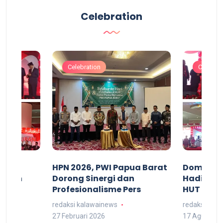
Celebration
Celebration
Celebrat
acan
HPN 2026, PWI Papua Barat
Domingg
kuran
Dorong Sinergi dan
Hadiri M
arat
Profesionalisme Pers
HUT RI 7
redaksi kalawainews
redaksi kal
27 Februari 2026
17 Agustus 