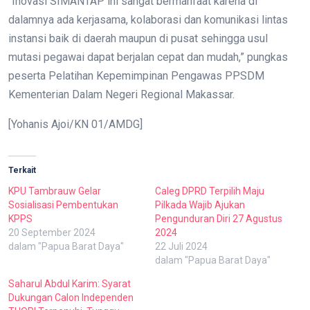
“Inovasi SIMANTAP ini sangat bermanfaat karena di
dalamnya ada kerjasama, kolaborasi dan komunikasi lintas
instansi baik di daerah maupun di pusat sehingga usul
mutasi pegawai dapat berjalan cepat dan mudah,” pungkas
peserta Pelatihan Kepemimpinan Pengawas PPSDM
Kementerian Dalam Negeri Regional Makassar.
[Yohanis Ajoi/KN 01/AMDG]
Terkait
KPU Tambrauw Gelar
Caleg DPRD Terpilih Maju
Sosialisasi Pembentukan
Pilkada Wajib Ajukan
KPPS
Pengunduran Diri 27 Agustus
20 September 2024
2024
dalam "Papua Barat Daya"
22 Juli 2024
dalam "Papua Barat Daya"
Saharul Abdul Karim: Syarat
Dukungan Calon Independen