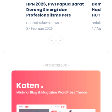
acan
HPN 2026, PWI Papua Barat
Domingg
kuran
Dorong Sinergi dan
Hadiri M
arat
Profesionalisme Pers
HUT RI 7
redaksi kalawainews
redaksi kal
27 Februari 2026
17 Agustus 
- SPONSORED AD -