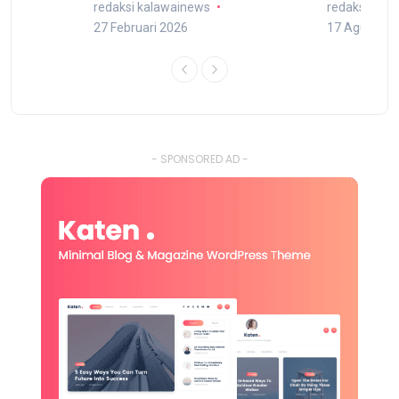
redaksi kalawainews
redaksi kal
27 Februari 2026
17 Agustus 
- SPONSORED AD -