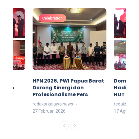
Celebration
Celebrat
acan
HPN 2026, PWI Papua Barat
Domingg
kuran
Dorong Sinergi dan
Hadiri M
arat
Profesionalisme Pers
HUT RI 7
redaksi kalawainews
redaksi kal
27 Februari 2026
17 Agustus 