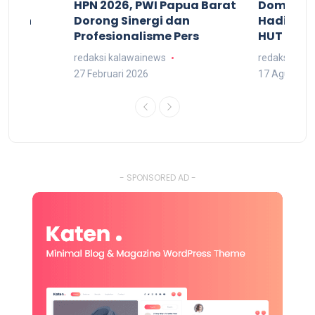
acan
HPN 2026, PWI Papua Barat
Domingg
kuran
Dorong Sinergi dan
Hadiri M
arat
Profesionalisme Pers
HUT RI 7
redaksi kalawainews
redaksi kal
27 Februari 2026
17 Agustus 
- SPONSORED AD -