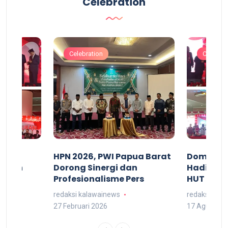
Celebration
Celebration
Celebrat
acan
HPN 2026, PWI Papua Barat
Domingg
kuran
Dorong Sinergi dan
Hadiri M
arat
Profesionalisme Pers
HUT RI 7
redaksi kalawainews
redaksi kal
27 Februari 2026
17 Agustus 