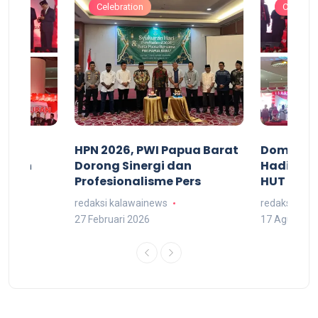
Celebration
Celebrat
acan
HPN 2026, PWI Papua Barat
Domingg
kuran
Dorong Sinergi dan
Hadiri M
arat
Profesionalisme Pers
HUT RI 7
redaksi kalawainews
redaksi kal
27 Februari 2026
17 Agustus 