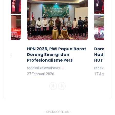
acan
HPN 2026, PWI Papua Barat
Domingg
kuran
Dorong Sinergi dan
Hadiri M
arat
Profesionalisme Pers
HUT RI 7
redaksi kalawainews
redaksi kal
27 Februari 2026
17 Agustus 
- SPONSORED AD -