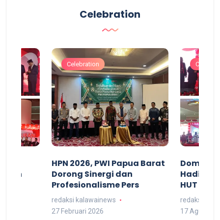
Celebration
Celebration
Celebrat
acan
HPN 2026, PWI Papua Barat
Domingg
kuran
Dorong Sinergi dan
Hadiri M
arat
Profesionalisme Pers
HUT RI 7
redaksi kalawainews
redaksi kal
27 Februari 2026
17 Agustus 