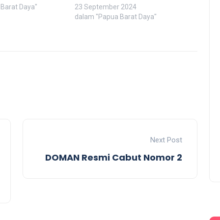
Barat Daya"
23 September 2024
dalam "Papua Barat Daya"
Dominggus Mandacan
Hadiri Malam Syukuran HU
RI 79 Papua Barat
redaksi kalawainews
17 Agustus 2024
Next Post
DOMAN Resmi Cabut Nomor 2