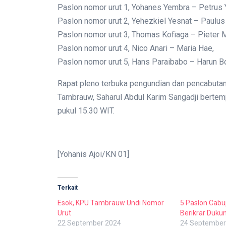
Paslon nomor urut 1, Yohanes Yembra – Petrus
Paslon nomor urut 2, Yehezkiel Yesnat – Paulus
Paslon nomor urut 3, Thomas Kofiaga – Pieter 
Paslon nomor urut 4, Nico Anari – Maria Hae,
Paslon nomor urut 5, Hans Paraibabo – Harun B
Rapat pleno terbuka pengundian dan pencabutan
Tambrauw, Saharul Abdul Karim Sangadji bertem
pukul 15.30 WIT.
[Yohanis Ajoi/KN 01]
Terkait
Esok, KPU Tambrauw Undi Nomor
5 Paslon Cab
Urut
Berikrar Duku
22 September 2024
24 September