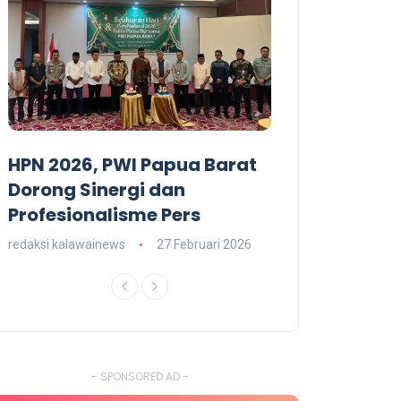
HPN 2026, PWI Papua Barat
Dominggus M
T
Dorong Sinergi dan
Hadiri Malam
Profesionalisme Pers
RI 79 Papua B
redaksi kalawainews
27 Februari 2026
redaksi kalawainews
- SPONSORED AD -