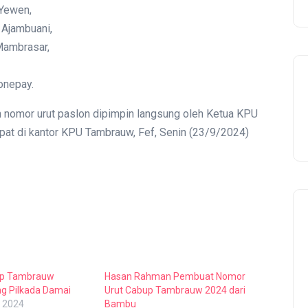
 Yewen,
 Ajambuani,
Mambrasar,
onepay.
 nomor urut paslon dipimpin langsung oleh Ketua KPU
pat di kantor KPU Tambrauw, Fef, Senin (23/9/2024)
up Tambrauw
Hasan Rahman Pembuat Nomor
ng Pilkada Damai
Urut Cabup Tambrauw 2024 dari
Celebration
 2024
Bambu