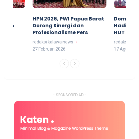
acan
HPN 2026, PWI Papua Barat
Domingg
kuran
Dorong Sinergi dan
Hadiri M
arat
Profesionalisme Pers
HUT RI 7
redaksi kalawainews
redaksi kal
27 Februari 2026
17 Agustus 
- SPONSORED AD -