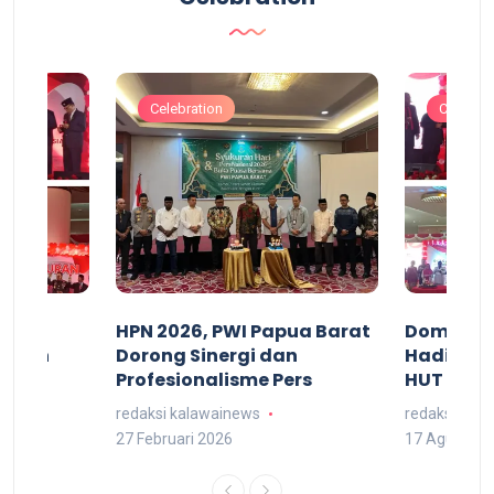
Celebration
Celebrat
acan
HPN 2026, PWI Papua Barat
Domingg
kuran
Dorong Sinergi dan
Hadiri M
arat
Profesionalisme Pers
HUT RI 7
redaksi kalawainews
redaksi kal
27 Februari 2026
17 Agustus 