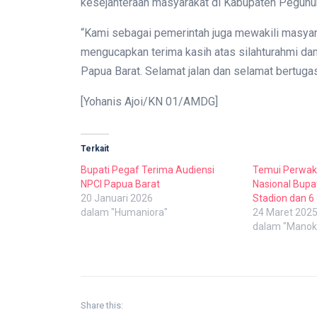
kesejahteraan masyarakat di Kabupaten Pegunu
“Kami sebagai pemerintah juga mewakili masyar
mengucapkan terima kasih atas silahturahmi da
Papua Barat. Selamat jalan dan selamat bertugas
[Yohanis Ajoi/KN 01/AMDG]
Terkait
Bupati Pegaf Terima Audiensi
Temui Perwaki
NPCI Papua Barat
Nasional Bupa
20 Januari 2026
Stadion dan 
dalam "Humaniora"
24 Maret 202
dalam "Manok
Share this: