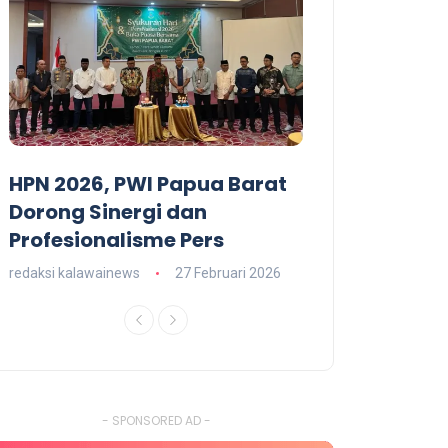
HPN 2026, PWI Papua Barat
Dominggus M
T
Dorong Sinergi dan
Hadiri Malam
Profesionalisme Pers
RI 79 Papua B
redaksi kalawainews
27 Februari 2026
redaksi kalawainews
- SPONSORED AD -