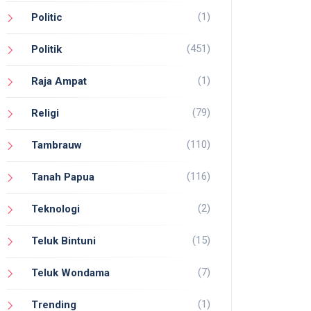
(1)
Politic
(451)
Politik
(1)
Raja Ampat
(79)
Religi
(110)
Tambrauw
(116)
Tanah Papua
(2)
Teknologi
(15)
Teluk Bintuni
(7)
Teluk Wondama
(1)
Trending