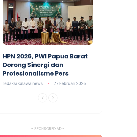
HPN 2026, PWI Papua Barat
Dominggus M
T
Dorong Sinergi dan
Hadiri Malam
Profesionalisme Pers
RI 79 Papua B
redaksi kalawainews
27 Februari 2026
redaksi kalawainews
- SPONSORED AD -