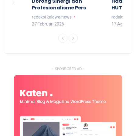
kuran
Dorong Sinergi dan
Hadiri M
arat
Profesionalisme Pers
HUT RI 7
redaksi kalawainews
redaksi kal
27 Februari 2026
17 Agustus 
- SPONSORED AD -