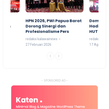
acan
HPN 2026, PWI Papua Barat
Domingg
kuran
Dorong Sinergi dan
Hadiri M
arat
Profesionalisme Pers
HUT RI 7
redaksi kalawainews
redaksi kal
27 Februari 2026
17 Agustus 
- SPONSORED AD -